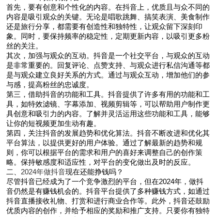
首先，要有创意和个性化的内容。在抖音上，优质且与众不同的
内容是吸引观众的关键。无论是唱歌跳舞、搞笑表演、美食制作
还是旅行分享，都需要有创造性和独特性，让观众留下深刻印
象。同时，要保持频率的稳定性，定期更新内容，以吸引更多粉
丝的关注。
其次，加强与观众的互动。抖音是一个社交平台，与观众的互动
是非常重要的。回复评论、点赞支持、与观众进行私信沟通等都
是与观众建立良好关系的方式。通过与观众互动，增加他们的参
与感，提高粉丝的忠诚度。
第三，借助抖音的功能和工具。抖音提供了许多有用的功能和工
具，如特效滤镜、字幕添加、视频剪辑等，可以帮助用户制作更
具创意和吸引力的内容。了解并灵活运用这些功能和工具，能够
让你的短视频更加生动有趣。
第四，关注抖音的发展趋势和优化算法。抖音不断改进和优化其
平台算法，以提供更好的用户体验。通过了解最新的趋势和规
则，你可以根据平台的需求和用户的喜好来调整自己的创作策
略。保持敏感度和适应性，对平台的变化做出及时的反应。
二、
2024年做抖音
现在还能挣钱吗？
尽管抖音已经成为了一个竞争激烈的平台，但在2024年，做抖
音仍然是有赚钱机会的。抖音平台提供了多种赚钱方式，如通过
抖音直播接收礼物、打赏和进行商业合作等。此外，抖音还鼓励
优质内容的创作，并给予相应的奖励和推广支持。只要你有独特