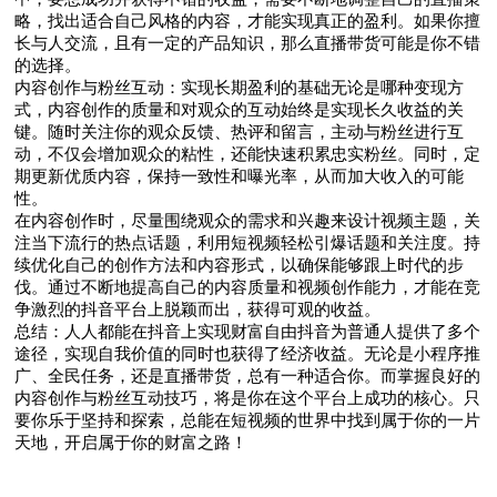
略，找出适合自己风格的内容，才能实现真正的盈利。如果你擅
长与人交流，且有一定的产品知识，那么直播带货可能是你不错
的选择。
内容创作与粉丝互动：实现长期盈利的基础无论是哪种变现方
式，内容创作的质量和对观众的互动始终是实现长久收益的关
键。随时关注你的观众反馈、热评和留言，主动与粉丝进行互
动，不仅会增加观众的粘性，还能快速积累忠实粉丝。同时，定
期更新优质内容，保持一致性和曝光率，从而加大收入的可能
性。
在内容创作时，尽量围绕观众的需求和兴趣来设计视频主题，关
注当下流行的热点话题，利用短视频轻松引爆话题和关注度。持
续优化自己的创作方法和内容形式，以确保能够跟上时代的步
伐。通过不断地提高自己的内容质量和视频创作能力，才能在竞
争激烈的抖音平台上脱颖而出，获得可观的收益。
总结：人人都能在抖音上实现财富自由抖音为普通人提供了多个
途径，实现自我价值的同时也获得了经济收益。无论是小程序推
广、全民任务，还是直播带货，总有一种适合你。而掌握良好的
内容创作与粉丝互动技巧，将是你在这个平台上成功的核心。只
要你乐于坚持和探索，总能在短视频的世界中找到属于你的一片
天地，开启属于你的财富之路！