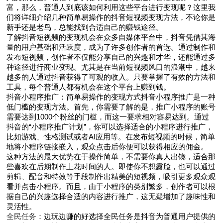
富，那么，普通人到底该如何利用这些平台进行变现呢？这里我
们将详细介绍几种简单易操作的抖音短视频变现方法，不论你是
新手还是老鸟，总能找到合适自己的赚钱途径。
了解抖音短视频的变现机会在众多自媒体平台中，抖音凭借其海
量的用户基础和活跃度，成为了许多创作者的首选。通过制作和
发布短视频，创作者不仅能分享自己的兴趣和才华，还能通过多
种途径进行商业变现。尤其是在当前短视频风口的浪潮中，越来
越多的人通过抖音获得了可观的收入。只要掌握了有效的方法和
工具，每个普通人都有机会在这个平台上赚到钱。
抖音小程序推广：简单易操作的变现方式抖音小程序推广是一种
低门槛的变现方法。首先，你需要了解的是，推广小程序的账号
需要达到1000个粉丝的门槛，而这一要求相对容易达到。通过
抖音的“小程序推广计划”，你可以选择适合的小程序进行推广，
比如游戏、性格测试或者AI应用等。在发布短视频的时候，简单
地将小程序链接嵌入，观众点击后你便可以获得相应的佣金。
这种方法的最大优势在于操作简单，不需要你真人出镜，适合那
些喜欢在后期制作上花时间的人。即使你不想露脸，也可以通过
剪辑、配音和特效等手段制作出精美的短视频，吸引更多观众观
看并点击小程序。而且，由于小程序的类别繁多，创作者可以根
据自己的兴趣选择合适的内容进行推广，这无疑增加了趣味性和
灵活性。
全民任务
：边玩边赚的好选择全民任务是抖音为普通用户提供的