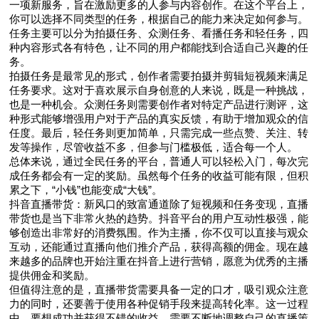
一项新服务，旨在激励更多的人参与内容创作。在这个平台上，
你可以选择不同类型的任务，根据自己的能力来决定如何参与。
任务主要可以分为拍摄任务、众测任务、看播任务和轻任务，四
种内容形式各有特色，让不同的用户都能找到合适自己兴趣的任
务。
拍摄任务是最常见的形式，创作者需要拍摄并剪辑短视频来满足
任务要求。这对于喜欢展示自身创意的人来说，既是一种挑战，
也是一种机会。众测任务则需要创作者对特定产品进行测评，这
种形式能够增强用户对于产品的真实反馈，有助于增加观众的信
任度。最后，轻任务则更加简单，只需完成一些点赞、关注、转
发等操作，尽管收益不多，但参与门槛极低，适合每一个人。
总体来说，通过全民任务的平台，普通人可以轻松入门，每次完
成任务都会有一定的奖励。虽然每个任务的收益可能有限，但积
累之下，“小钱”也能变成“大钱”。
抖音直播带货：新风口的致富通道除了短视频和任务变现，直播
带货也是当下非常火热的趋势。抖音平台的用户互动性极强，能
够创造出非常好的消费氛围。作为主播，你不仅可以直接与观众
互动，还能通过直播向他们推介产品，获得高额的佣金。现在越
来越多的品牌也开始注重在抖音上进行营销，愿意为优秀的主播
提供佣金和奖励。
但值得注意的是，直播带货需要具备一定的口才，吸引观众注意
力的同时，还要善于使用各种促销手段来提高转化率。这一过程
中，要想成功并获得不错的收益，需要不断地调整自己的直播策