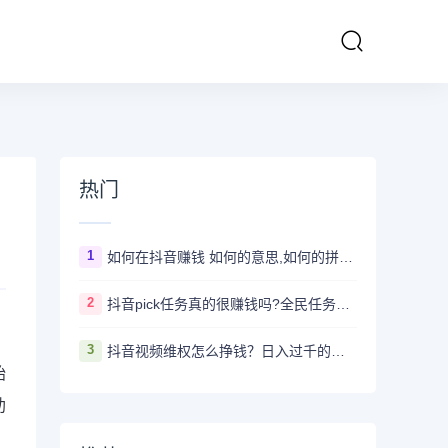
热门
1
如何在抖音赚钱 如何的意思,如何的拼音、近义词、造句 - 汉语查
2
抖音pick任务真的很赚钱吗?全民任务赚钱是真的假的
3
抖音视频维权怎么挣钱？日入过千的抖音视频维权项目资料，我已经给大家打包好啦
始
助