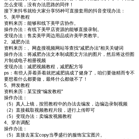
怎么变现，没有办法思路的同伴！
接下来抖爷就给大家分享55种可直接套用的抖音变现办法：
5、美甲教程
资料来历：能够和线下美甲店协作。
操作办法：有线下美甲店资源的能够直接录制。
变现办法：售卖美甲周边用品或许美甲类教学。
2、减肥办法
资料来历：、网盘搜视频网站等查找“减肥办法”相关关键词
操作办法：将减肥办法文本制成图文方法的图片，然后将这些图
片制成电子相册视频
变现办法：减肥视频教程，减肥配方等
ps：有些人弄着弄着就把减肥搞成了健身了，咱们要做精而专不
要想着什么都要做，最终什么都做不了！
5、辫发教程
资料来历：某宝搜“编发教程”
操作办法：
（5）真人上镜，按照教程中的办法去编发，边编边录制视频
（2）直接截取视频教程片段，进行上传即可
（5）变现办法：卖编发视频教程
4、穿衣调配
操作办法：
（5）直接去某宝copy当季盛行的服饰宝宝图片。