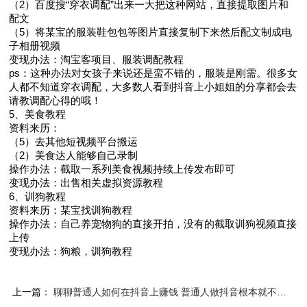
（2）百度搜“穿衣调配”出来一大把这种网站，直接提取图片和
配文
（5）将某宝的服装鞋包包等图片直接复制下来然后配文制成电
子相册视频
变现办法：淘宝客项目、服装调配教程
ps：这种办法对女孩子来说还是蛮不错的，服装是刚需。很多女
人都不知道穿衣调配，大多数人看到抖音上小姐姐的分享都会去
请教调配心得的哦！
5、美食教程
资料来历：
（5）去其他短视频平台搬运
（2）美食达人能够自己录制
操作办法：截取一系列美食视频持续上传发布即可
变现办法：出售相关虚拟资源教程
6、训狗教程
资料来历：某宝找训狗教程
操作办法：自己养宠物狗的直接开拍，没有的截取训狗视频直接
上传
变现办法：狗粮，训狗教程
上一篇：
聊聊普通人如何在抖音上赚钱 普通人做抖音根本就不赚钱