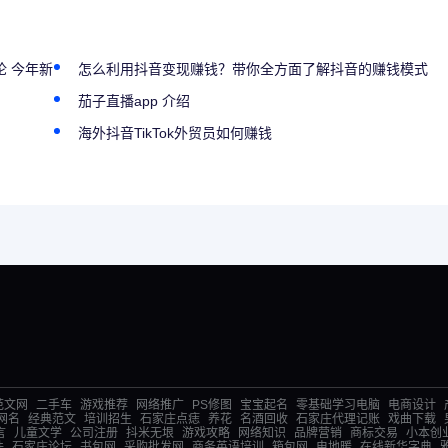
 今年新
怎么利用抖音变现赚钱？带你全方面了解抖音的赚钱模式
茄子直播app 介绍
海外抖音TikTok外贸员如何赚钱
范文网
二手车
游戏推荐
网络推广
PS修图
宝宝起名
零基础学习电脑
电商设计
网名
经典范文
培训招生
石家庄点痣
养花
名酒回收
石家庄代理记账
戏曲下载
言
儿童文学
公司注册
抖米无垠
游戏攻略
网络知识
品牌营销
商标交易
小本创
件
石家庄论坛
书包网
采购批发网
商务英语培训
箱包网
电地暖
在线新华字典