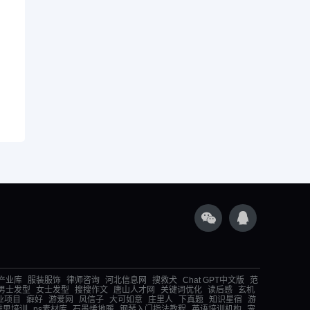
产业库
服装服饰
律师咨询
河北信息网
搜救犬
Chat GPT中文版
范
男士发型
女士发型
搜搜作文
唐山人才网
关键词优化
读后感
玄机
业项目
癖好
游爱网
风信子
大可如意
庄里人
下真题
知识星宿
游
雅思培训
ps素材库
石墨烯地暖
钢琴入门指法教程
英语培训机构
宠