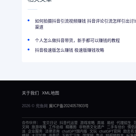
如何拍摄抖音引流视频赚钱 抖音评论引流怎样引出讨论
渠道
个人怎么做抖音带货，新手都可以赚钱的教程
抖音极速版怎么赚钱 极速版赚钱攻略
关于我们
XML地图
2026 © 兜鱼网
冀ICP备2024057803号
合作伙伴：
宝贝日记
抖音代运营
游戏攻略
周易
易经
代理招生
文网
旅游攻略
工作总结
精雕图
非物质文化遗产
二手车估价
情侣
派
企业服务
法律咨询
chatGPT国内版
文玩
chatGPT官网
励志名
峰网
大可如意
书单号
万能实习生
国学网
鲁迅
短视频剧本
标准