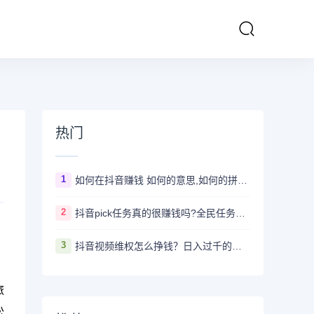
热门
1
如何在抖音赚钱 如何的意思,如何的拼音、近义词、造句 - 汉语查
2
抖音pick任务真的很赚钱吗?全民任务赚钱是真的假的
3
抖音视频维权怎么挣钱？日入过千的抖音视频维权项目资料，我已经给大家打包好啦
旅
松