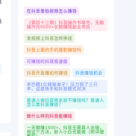
员
在抖音里拍视频怎么赚钱
。
注
《第四十三期》抖音操作书单号，无脑
操作月5000+长期赚钱副业项目
发视频上抖音怎样挣钱
抖音上面的手机摄影赚钱吗
可赚钱的抖音极速版
抖音开直播如何赚钱
抖音赚钱机会
辛巴晒1亿转账单子！压力到了三只
羊，这是快手和抖音模式对决
普通人做抖音根本就不赚钱吗？普通人
怎么靠抖音赚钱？
做什么样的抖音能赚钱
一天躺赚1500+，抖音无需真人出镜，
用这个方法，新人小白也能做（附详细