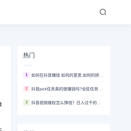
热门
1
如何在抖音赚钱 如何的意思,如何的拼音、近义词、造句 - 汉语查
2
抖音pick任务真的很赚钱吗?全民任务赚钱是真的假的
3
抖音视频维权怎么挣钱？日入过千的抖音视频维权项目资料，我已经给大家打包好啦
模
不