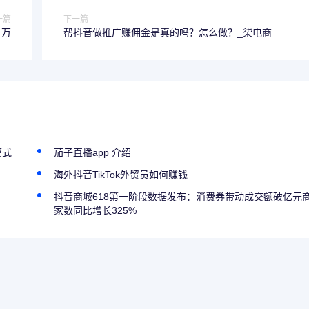
一篇
下一篇
 万
帮抖音做推广赚佣金是真的吗？怎么做？_柒电商
模式
茄子直播app 介绍
海外抖音TikTok外贸员如何赚钱
抖音商城618第一阶段数据发布：消费券带动成交额破亿元
家数同比增长325%