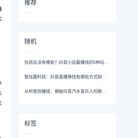
推荐
播
实
随机
影
抖店玩法有哪些？抖音小店最赚钱的5种玩法，总有一种适合你！
智炫鹿科技：抖音直播挣钱有哪些方式和模式
多
从听歌到赚钱：揭秘抖音汽水音乐人的致富新模式
大
失
标签