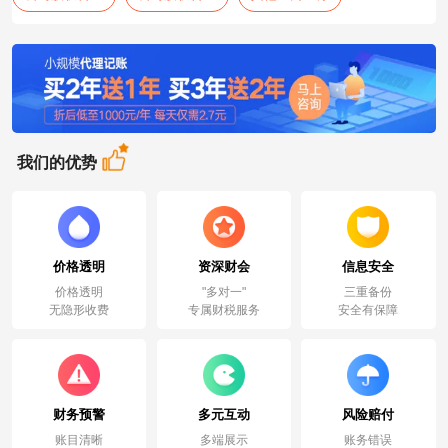
我们的优势
价格透明
资深财会
信息安全
价格透明
"多对一"
三重备份
无隐形收费
专属财税服务
安全有保障
财务预警
多元互动
风险赔付
账目清晰
多端展示
账务错误