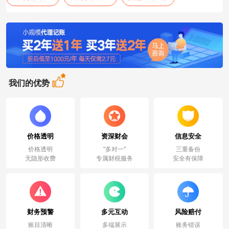
我们的优势
价格透明
资深财会
信息安全
价格透明
"多对一"
三重备份
无隐形收费
专属财税服务
安全有保障
财务预警
多元互动
风险赔付
账目清晰
多端展示
账务错误