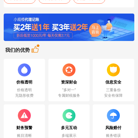
我们的优势
价格透明
资深财会
信息安全
价格透明
"多对一"
三重备份
无隐形收费
专属财税服务
安全有保障
财务预警
多元互动
风险赔付
账目清晰
多端展示
账务错误