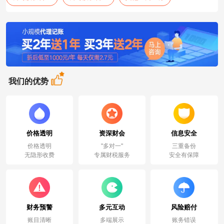
我们的优势
价格透明
资深财会
信息安全
价格透明
"多对一"
三重备份
无隐形收费
专属财税服务
安全有保障
财务预警
多元互动
风险赔付
账目清晰
多端展示
账务错误