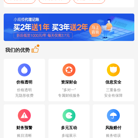
我们的优势
价格透明
资深财会
信息安全
价格透明
"多对一"
三重备份
无隐形收费
专属财税服务
安全有保障
财务预警
多元互动
风险赔付
账目清晰
多端展示
账务错误