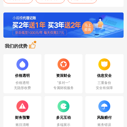
我们的优势
价格透明
资深财会
信息安全
价格透明
"多对一"
三重备份
无隐形收费
专属财税服务
安全有保障
财务预警
多元互动
风险赔付
账目清晰
多端展示
账务错误