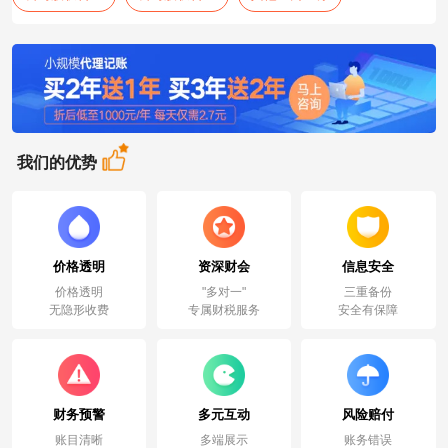
我们的优势
价格透明
资深财会
信息安全
价格透明
"多对一"
三重备份
无隐形收费
专属财税服务
安全有保障
财务预警
多元互动
风险赔付
账目清晰
多端展示
账务错误