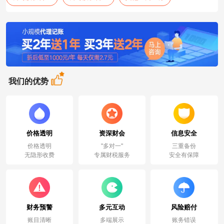
我们的优势
价格透明
资深财会
信息安全
价格透明
"多对一"
三重备份
无隐形收费
专属财税服务
安全有保障
财务预警
多元互动
风险赔付
账目清晰
多端展示
账务错误