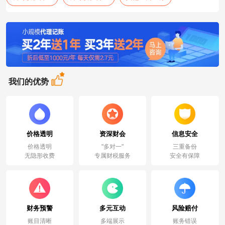
我们的优势
价格透明
资深财会
信息安全
价格透明
"多对一"
三重备份
无隐形收费
专属财税服务
安全有保障
财务预警
多元互动
风险赔付
账目清晰
多端展示
账务错误