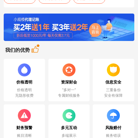
我们的优势
价格透明
资深财会
信息安全
价格透明
"多对一"
三重备份
无隐形收费
专属财税服务
安全有保障
财务预警
多元互动
风险赔付
账目清晰
多端展示
账务错误