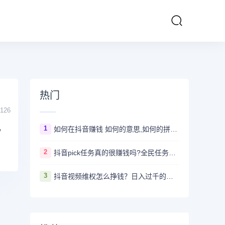
热门
126
，
1
如何在抖音赚钱 如何的意思,如何的拼音、近义词、造句 - 汉语查
2
抖音pick任务真的很赚钱吗?全民任务赚钱是真的假的
3
抖音视频维权怎么挣钱？日入过千的抖音视频维权项目资料，我已经给大家打包好啦