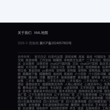
关于我们
XML地图
2026 © 兜鱼网
冀ICP备2024057803号
合作伙伴：
宝贝日记
抖音代运营
游戏攻略
周易
易经
代理招生
文网
旅游攻略
工作总结
精雕图
非物质文化遗产
二手车估价
情侣
派
企业服务
法律咨询
chatGPT国内版
文玩
chatGPT官网
励志名
峰网
大可如意
书单号
万能实习生
国学网
鲁迅
短视频剧本
标准
物交易
黄金回收
ps素材库
宠物网
宠物猫
宠物狗
宠物用品
宠物
图
精雕图下载
精雕教程
易经网
周易网
六十四卦
六十四卦详解
雕塑网
雕刻网
浮雕
雕塑艺术
玻璃钢雕塑
景观雕塑
钢琴谱
钢琴
出售
二手车
事故车
二手车交易网
二手车报价
二手车估价
个人二
德经
道德经原文
婚姻挽救咨询师
人格心理测试
心理咨询中心
免费
箱
奢侈品包包
单肩包
专业配音
ai语音转换
文字转语音
智能语音
读
苗木网
最新苗木供应信息
苗木求购信息
园林绿化苗木价格
银杏
装厂家
辽宁石墨烯发热线
辽宁发热线厂家
辽宁石墨烯地暖
辽宁地
暖安装厂家
河南石墨烯发热线
河南发热线厂家
河南石墨烯地暖
河
四川石墨烯发热线
四川发热线厂家
四川石墨烯地暖
四川地暖安装厂
戏推荐
女性健康
手机游戏推荐排行榜
雕塑网
舟舟培训
艺术培训
载
创业赚钱
绿色软件
民间借贷律师
养生
成语
互联网资讯
工商