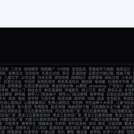
范文网
二手车
游戏推荐
网络推广
PS修图
宝宝起名
零基础学习电脑
电商设计
网名
经典范文
培训招生
石家庄点痣
养花
名酒回收
石家庄代理记账
戏曲下载
言
儿童文学
公司注册
抖米无垠
游戏攻略
网络知识
品牌营销
商标交易
小本创
件
石家庄论坛
书包网
采购批发网
商务英语培训
箱包网
电地暖
在线新华字典
托运
宠物美容
石家庄黄金回收
黄金回收价格
ps教程
photoshop
广告设计
海报
易学网
易经入门
易经全文
鲜花速递网
同城鲜花
网上订花
鲜花
鲜花礼品
女性
指法教程
钢琴曲
钢琴入门简单曲子
钢琴入门指法教程
钢琴考级
石家庄去痣哪里
手车
周易
易经
易学网
汉语字典
英语词典
国学网
词典
成语
宝宝起名
男孩起
在线心理测试
心理健康测试
免费心理测试
书包网
书包品牌十大排名
儿童书包品
在线配音
真人配音
免费配音
配音神器
戏曲视频下载
河南豫剧大全下载
戏曲下
供应求购信息
河北石墨烯发热线
河北发热线厂家
河北石墨烯地暖
河北地暖安装
暖安装厂家
黑龙江石墨烯发热线
黑龙江发热线厂家
黑龙江石墨烯地暖
黑龙江地暖
南地暖安装厂家
内蒙古石墨烯发热线
内蒙古发热线厂家
内蒙古石墨烯地暖
内蒙古
家
中医养生
春季养生
保健食品
中药材
茶叶批发网
诗词
鲜花
汉语词典
暖通,
成语大全
资格考试
少儿培训
英语培训
职业培训
网赚
包装网
苗木供应
短视频
注册
网络游戏
抖音带货
代理记账
奇石
雕塑
雕龙客
易学网
优秀个人博客
短视