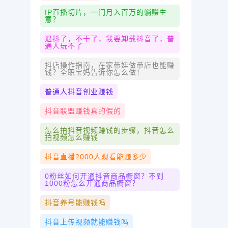
IP直播切片，一门月入百万的躺赚生
意？
退抖了，不干了，我要卸载抖音了，普
通人玩不了
抖店操作指南，在家带娃做带店也能赚
钱？全职宝妈告诉你怎么做！
普通人抖音创业赚钱
抖音联盟赚钱真的假的
怎么拍抖音视频赚钱的步骤，抖音怎么
拍视频怎么赚钱
抖音直播2000人观看能赚多少
0粉丝如何开通抖音商品橱窗？不到
1000粉怎么开通商品橱窗？
抖音养号能赚钱吗
抖音上传视频就能赚钱吗