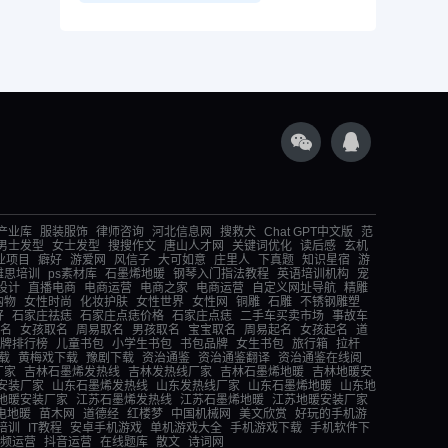
产业库
服装服饰
律师咨询
河北信息网
搜救犬
Chat GPT中文版
范
男士发型
女士发型
搜搜作文
唐山人才网
关键词优化
读后感
玄机
业项目
癖好
游爱网
风信子
大可如意
庄里人
下真题
知识星宿
游
雅思培训
ps素材库
石墨烯地暖
钢琴入门指法教程
英语培训机构
宠
设计
直播电商
电商运营
电商之家
电商运营
自定义网址导航
精雕
购物
女性时尚
化妆护肤
女性世界
女性网
铜雕
石雕
不锈钢雕塑
好
石家庄祛痣
石家庄点痣价格
石家庄点痣
二手车买卖市场
事故车
名
女孩取名
周易取名
男孩取名
宝宝取名
周易起名
女孩起名
道
牌排行榜
儿童书包
小学生书包
书包品牌
女生书包
旅行箱
拉杆
载
黄梅戏下载
豫剧下载
资治通鉴
资治通鉴翻译
资治通鉴在线阅
厂家
吉林石墨烯发热线
吉林发热线厂家
吉林石墨烯地暖
吉林地暖安
安装厂家
山东石墨烯发热线
山东发热线厂家
山东石墨烯地暖
山东地
地暖安装厂家
江苏石墨烯发热线
江苏石墨烯地暖
江苏地暖安装厂家
电地暖
苗木网
道德经
红楼梦
中国机械网
美文欣赏
好玩的手机游
培训
IT教程
安卓手机游戏
单机游戏大全
手机游戏下载
手机软件下
频运营
抖音运营
在线题库
散文
诗词网