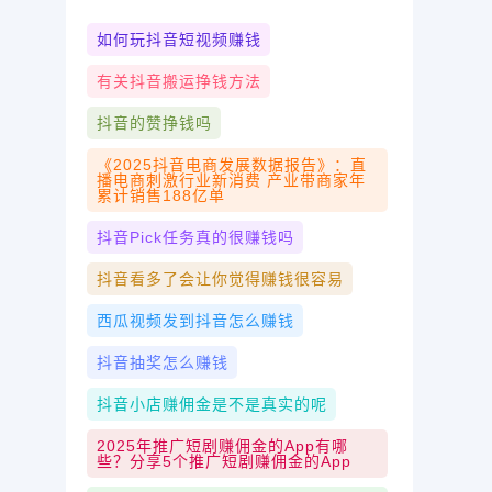
如何玩抖音短视频赚钱
有关抖音搬运挣钱方法
抖音的赞挣钱吗
《2025抖音电商发展数据报告》：直
播电商刺激行业新消费 产业带商家年
累计销售188亿单
抖音pick任务真的很赚钱吗
抖音看多了会让你觉得赚钱很容易
西瓜视频发到抖音怎么赚钱
抖音抽奖怎么赚钱
抖音小店赚佣金是不是真实的呢
2025年推广短剧赚佣金的app有哪
些？分享5个推广短剧赚佣金的app