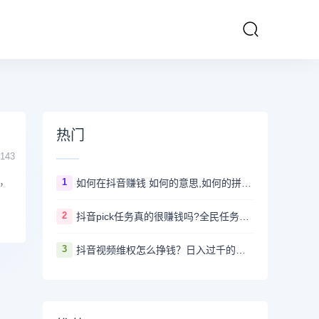
热门
143
，
1
如何在抖音赚钱 如何的意思,如何的拼音、近义词、造句 - 汉语查
2
抖音pick任务真的很赚钱吗?全民任务赚钱是真的假的
3
抖音视频维权怎么挣钱？日入过千的抖音视频维权项目资料，我已经给大家打包好啦