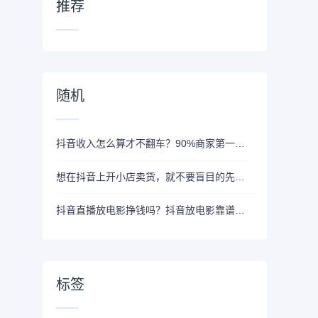
推荐
随机
抖音收入怎么算才不翻车？90%商家第一步就错了
想在抖音上开小店卖货，就不要盲目的先开橱窗，不然你会后悔
抖音直播放电影挣钱吗？抖音放电影靠谱吗？
标签