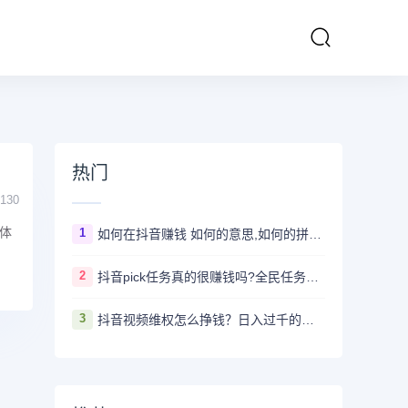
热门
130
体
1
如何在抖音赚钱 如何的意思,如何的拼音、近义词、造句 - 汉语查
2
抖音pick任务真的很赚钱吗?全民任务赚钱是真的假的
3
抖音视频维权怎么挣钱？日入过千的抖音视频维权项目资料，我已经给大家打包好啦