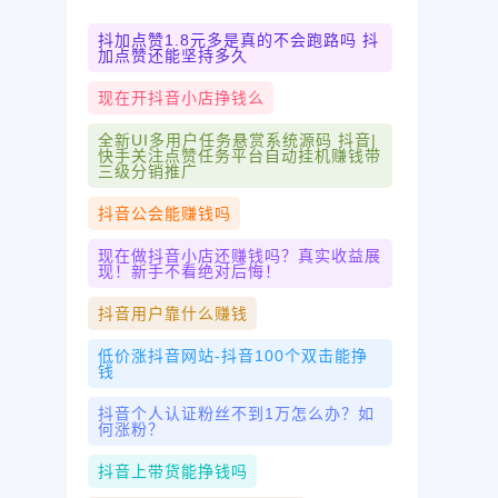
抖加点赞1.8元多是真的不会跑路吗 抖
加点赞还能坚持多久
现在开抖音小店挣钱么
全新UI多用户任务悬赏系统源码 抖音|
快手关注点赞任务平台自动挂机赚钱带
三级分销推广
抖音公会能赚钱吗
现在做抖音小店还赚钱吗？真实收益展
现！新手不看绝对后悔！
抖音用户靠什么赚钱
低价涨抖音网站-抖音100个双击能挣
钱
抖音个人认证粉丝不到1万怎么办？如
何涨粉？
抖音上带货能挣钱吗