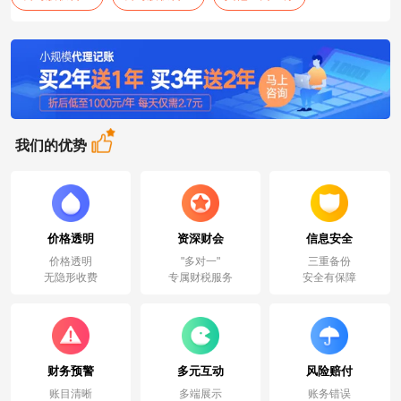
我们的优势
价格透明
资深财会
信息安全
价格透明
"多对一"
三重备份
无隐形收费
专属财税服务
安全有保障
财务预警
多元互动
风险赔付
账目清晰
多端展示
账务错误