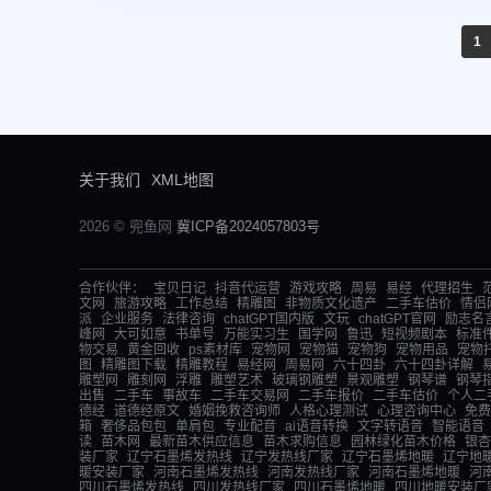
1
关于我们
XML地图
2026 © 兜鱼网
冀ICP备2024057803号
合作伙伴：
宝贝日记
抖音代运营
游戏攻略
周易
易经
代理招生
文网
旅游攻略
工作总结
精雕图
非物质文化遗产
二手车估价
情侣
派
企业服务
法律咨询
chatGPT国内版
文玩
chatGPT官网
励志名
峰网
大可如意
书单号
万能实习生
国学网
鲁迅
短视频剧本
标准
物交易
黄金回收
ps素材库
宠物网
宠物猫
宠物狗
宠物用品
宠物
图
精雕图下载
精雕教程
易经网
周易网
六十四卦
六十四卦详解
雕塑网
雕刻网
浮雕
雕塑艺术
玻璃钢雕塑
景观雕塑
钢琴谱
钢琴
出售
二手车
事故车
二手车交易网
二手车报价
二手车估价
个人二
德经
道德经原文
婚姻挽救咨询师
人格心理测试
心理咨询中心
免费
箱
奢侈品包包
单肩包
专业配音
ai语音转换
文字转语音
智能语音
读
苗木网
最新苗木供应信息
苗木求购信息
园林绿化苗木价格
银杏
装厂家
辽宁石墨烯发热线
辽宁发热线厂家
辽宁石墨烯地暖
辽宁地
暖安装厂家
河南石墨烯发热线
河南发热线厂家
河南石墨烯地暖
河
四川石墨烯发热线
四川发热线厂家
四川石墨烯地暖
四川地暖安装厂