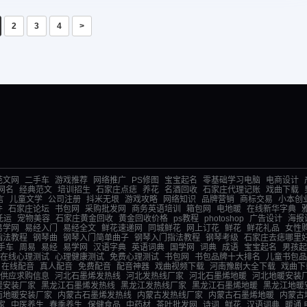
2
3
4
>
范文网
二手车
游戏推荐
网络推广
PS修图
宝宝起名
零基础学习电脑
电商设计
网名
经典范文
培训招生
石家庄点痣
养花
名酒回收
石家庄代理记账
戏曲下载
言
儿童文学
公司注册
抖米无垠
游戏攻略
网络知识
品牌营销
商标交易
小本创
件
石家庄论坛
书包网
采购批发网
商务英语培训
箱包网
电地暖
在线新华字典
托运
宠物美容
石家庄黄金回收
黄金回收价格
ps教程
photoshop
广告设计
海报
易学网
易经入门
易经全文
鲜花速递网
同城鲜花
网上订花
鲜花
鲜花礼品
女性
指法教程
钢琴曲
钢琴入门简单曲子
钢琴入门指法教程
钢琴考级
石家庄去痣哪里
手车
周易
易经
易学网
汉语字典
英语词典
国学网
词典
成语
宝宝起名
男孩起
在线心理测试
心理健康测试
免费心理测试
书包网
书包品牌十大排名
儿童书包品
在线配音
真人配音
免费配音
配音神器
戏曲视频下载
河南豫剧大全下载
戏曲下
供应求购信息
河北石墨烯发热线
河北发热线厂家
河北石墨烯地暖
河北地暖安装
暖安装厂家
黑龙江石墨烯发热线
黑龙江发热线厂家
黑龙江石墨烯地暖
黑龙江地暖
南地暖安装厂家
内蒙古石墨烯发热线
内蒙古发热线厂家
内蒙古石墨烯地暖
内蒙古
家
中医养生
春季养生
保健食品
中药材
茶叶批发网
诗词
鲜花
汉语词典
暖通,