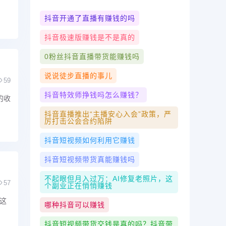
抖音开通了直播有赚钱的吗
抖音极速版赚钱是不是真的
0粉丝抖音直播带货能赚钱吗
说说徒步直播的事儿
59
抖音特效师挣钱吗怎么赚钱？
的收
抖音直播推出“主播安心入会”政策，严
厉打击公会合约陷阱
抖音短视频如何利用它赚钱
抖音短视频带货真能赚钱吗
不起眼但月入过万：AI修复老照片，这
57
个副业正在悄悄赚钱
这
哪种抖音可以赚钱
抖音短视频带货交钱是真的吗？抖音带