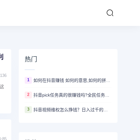
利
热门
136
1
如何在抖音赚钱 如何的意思,如何的拼音、近义词、造句 - 汉语查
这
2
抖音pick任务真的很赚钱吗?全民任务赚钱是真的假的
3
抖音视频维权怎么挣钱？日入过千的抖音视频维权项目资料，我已经给大家打包好啦
85