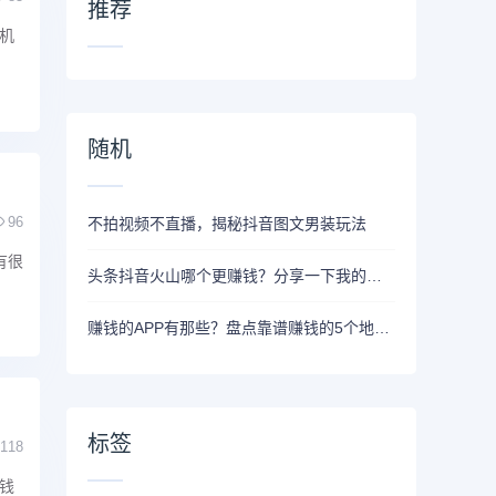
推荐
机
随机
96
不拍视频不直播，揭秘抖音图文男装玩法
有很
头条抖音火山哪个更赚钱？分享一下我的感受
赚钱的APP有那些？盘点靠谱赚钱的5个地推拉新APP！
标签
118
钱