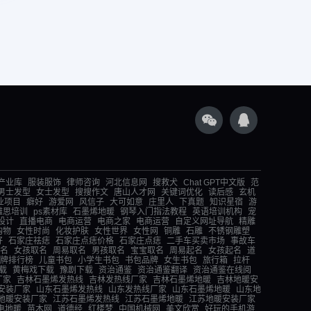
产业库
服装服饰
律师咨询
河北信息网
搜救犬
Chat GPT中文版
范
男士发型
女士发型
搜搜作文
唐山人才网
关键词优化
读后感
玄机
业项目
癖好
游爱网
风信子
大可如意
庄里人
下真题
知识星宿
游
雅思培训
ps素材库
石墨烯地暖
钢琴入门指法教程
英语培训机构
宠
设计
直播电商
电商运营
电商之家
电商运营
自定义网址导航
精雕
购物
女性时尚
化妆护肤
女性世界
女性网
铜雕
石雕
不锈钢雕塑
好
石家庄祛痣
石家庄点痣价格
石家庄点痣
二手车买卖市场
事故车
名
女孩取名
周易取名
男孩取名
宝宝取名
周易起名
女孩起名
道
牌排行榜
儿童书包
小学生书包
书包品牌
女生书包
旅行箱
拉杆
载
黄梅戏下载
豫剧下载
资治通鉴
资治通鉴翻译
资治通鉴在线阅
厂家
吉林石墨烯发热线
吉林发热线厂家
吉林石墨烯地暖
吉林地暖安
安装厂家
山东石墨烯发热线
山东发热线厂家
山东石墨烯地暖
山东地
地暖安装厂家
江苏石墨烯发热线
江苏石墨烯地暖
江苏地暖安装厂家
电地暖
苗木网
道德经
红楼梦
中国机械网
美文欣赏
好玩的手机游