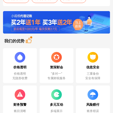
我们的优势
价格透明
资深财会
信息安全
价格透明
"多对一"
三重备份
无隐形收费
专属财税服务
安全有保障
财务预警
多元互动
风险赔付
账目清晰
多端展示
账务错误