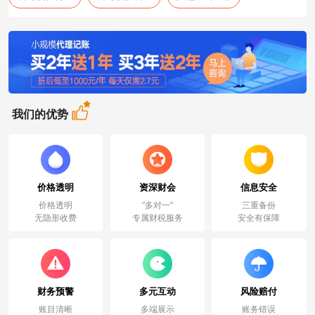
我们的优势
价格透明
资深财会
信息安全
价格透明
"多对一"
三重备份
无隐形收费
专属财税服务
安全有保障
财务预警
多元互动
风险赔付
账目清晰
多端展示
账务错误