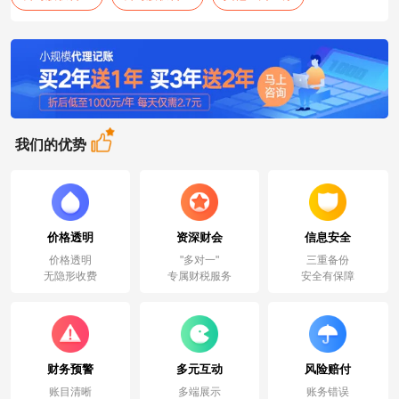
我们的优势
价格透明
资深财会
信息安全
价格透明
"多对一"
三重备份
无隐形收费
专属财税服务
安全有保障
财务预警
多元互动
风险赔付
账目清晰
多端展示
账务错误