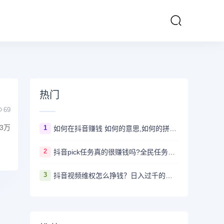
热门
69
3万
1
如何在抖音赚钱 如何的意思,如何的拼音、近义词、造句 - 汉语查
2
抖音pick任务真的很赚钱吗?全民任务赚钱是真的假的
3
抖音视频维权怎么挣钱？日入过千的抖音视频维权项目资料，我已经给大家打包好啦