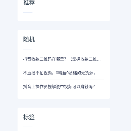
推荐
随机
抖音收款二维码在哪里？（掌握收款二维码的位置，让赚钱更高效）
不直播不拍视频，0粉丝0基础的无货源，如何通过抖音来赚钱？
抖音上操作影视解说中视频可以赚钱吗？需要获得授权吗？影视素材从哪里获取呢？义起哥6步告诉你影视解说视频制作全过程
标签