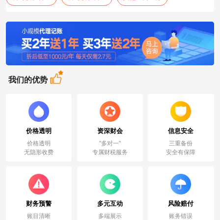
我们的优势
价格透明
资深财会
信息安全
价格透明
"多对一"
三重备份
无隐形收费
专属财税服务
安全有保障
财务预警
多元互动
风险赔付
账目清晰
多端展示
账务错误