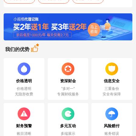
我们的优势
价格透明
资深财会
信息安全
价格透明
"多对一"
三重备份
无隐形收费
专属财税服务
安全有保障
财务预警
多元互动
风险赔付
账目清晰
多端展示
账务错误