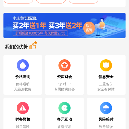
我们的优势
价格透明
资深财会
信息安全
价格透明
"多对一"
三重备份
无隐形收费
专属财税服务
安全有保障
财务预警
多元互动
风险赔付
账目清晰
多端展示
账务错误