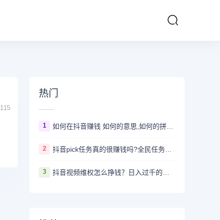
热门
115
1
如何在抖音赚钱 如何的意思,如何的拼音、近义词、造句 - 汉语查
2
抖音pick任务真的很赚钱吗?全民任务赚钱是真的假的
3
抖音视频维权怎么挣钱？日入过千的抖音视频维权项目资料，我已经给大家打包好啦