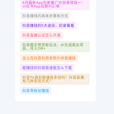
6月最新app拉新推广价目表项目一：
小红书app拉新8元/单
抖音赚钱的具体步骤和方式
抖音赚钱的5大途径，赶紧看看
抖音直播认证怎么开通
抖音图文带货新玩法，AI生成美女项
目，月入3W+
怎么在抖音利用老照片修复赚钱
能赚钱的抖音极速版怎么下载
抖音pk真的能赚很多钱吗？抖音直播
有几种变现方式？
抖音零粉丝赚钱