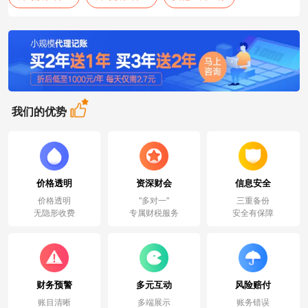
我们的优势
价格透明
资深财会
信息安全
价格透明
"多对一"
三重备份
无隐形收费
专属财税服务
安全有保障
财务预警
多元互动
风险赔付
账目清晰
多端展示
账务错误