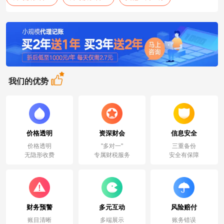
我们的优势
价格透明
资深财会
信息安全
价格透明
"多对一"
三重备份
无隐形收费
专属财税服务
安全有保障
财务预警
多元互动
风险赔付
账目清晰
多端展示
账务错误